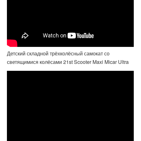
Детский складной трёхколёсный самокат со
светящимися колёсами 21st Scooter Maxi Micar Ultra