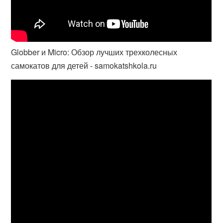
Globber и Micro: Обзор лучших трехколесных
самокатов для детей - samokatshkola.ru