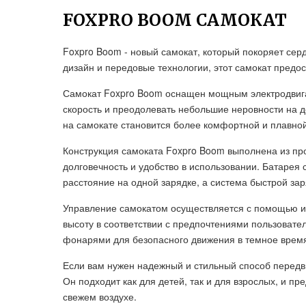
FOXPRO BOOM САМОКАТ
Foxpro Boom - новый самокат, который покоряет сер
дизайн и передовые технологии, этот самокат предо
Самокат Foxpro Boom оснащен мощным электродвига
скорость и преодолевать небольшие неровности на д
на самокате становится более комфортной и плавной
Конструкция самоката Foxpro Boom выполнена из про
долговечность и удобство в использовании. Батарея
расстояние на одной зарядке, а система быстрой за
Управление самокатом осуществляется с помощью ин
высоту в соответствии с предпочтениями пользоват
фонарями для безопасного движения в темное время
Если вам нужен надежный и стильный способ передв
Он подходит как для детей, так и для взрослых, и п
свежем воздухе.