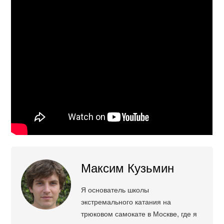
Максим Кузьмин
Я основатель школы
экстремального катания на
трюковом самокате в Москве, где я