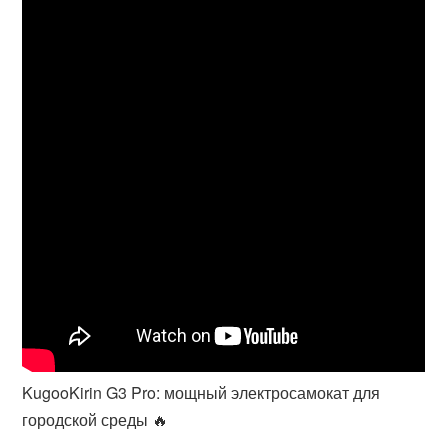
KugooKirin G3 Pro: мощный электросамокат для
городской среды 🔥