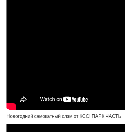
Новогодний самокатный слэм от КСС! ПАРК ЧАСТЬ