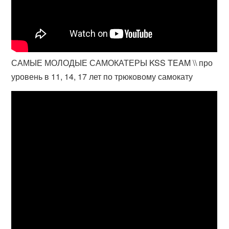
САМЫЕ МОЛОДЫЕ САМОКАТЕРЫ KSS TEAM \\ про
уровень в 11, 14, 17 лет по трюковому самокату