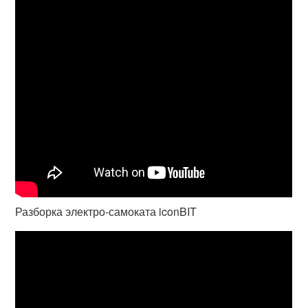
Разборка электро-самоката iconBIT