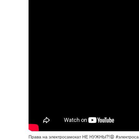
Права на электросамокат НЕ НУЖНЫ?!😧 #электроса