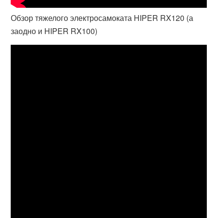
Обзор тяжелого электросамоката HIPER RX120 (а
заодно и HIPER RX100)