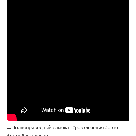
🛴Полноприводный самокат #развлечения #авто
#мото #интересно