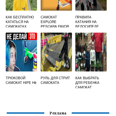
КАК БЕСПЛАТНО
САМОКАТ
ПРАВИЛА
КАТАТЬСЯ НА
EXPLORE
КАТАНИЯ НА
САМОКАТАХ
PESCARA FAVOR
ВЕЛОСИПЕДЕ
URENT
ЧЕРНЫЙ
РОЛИКОВЫХ
КОНЬКАХ
СКЕЙТБОРДЕ И
САМОКАТЕ
ТРЮКОВОЙ
РУЛЬ ДЛЯ СТРИТ
КАК ВЫБРАТЬ
САМОКАТ HIPE H8
САМОКАТА
ДЛЯ РЕБЕНКА
САМОКАТ
Реклама