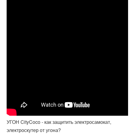
УГОН CityCoco - как защитить электросамокат,
электроскутер от угона?