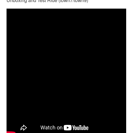
Unboxing and Test Ride (town7/town9)