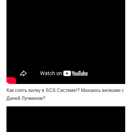
Как снять вилку в SCS Системе!? Махаюсь вилками с
Даней Лучкином?