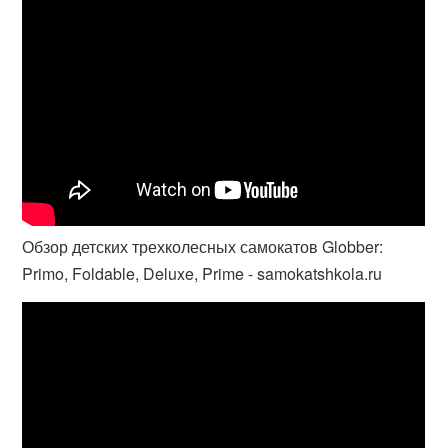
Обзор детских трехколесных самокатов Globber:
Primo, Foldable, Deluxe, Prime - samokatshkola.ru