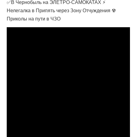
✅В Чернобыль на ЭЛЕТРО-САМОКАТАХ ⚡
Нелегалка в Припять через Зону Отчуждения ☢
Приколы на пути в ЧЗО