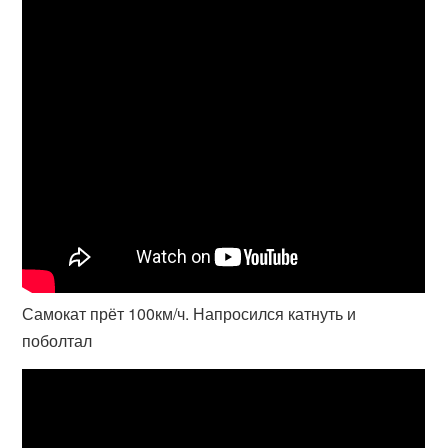
Самокат прёт 100км/ч. Напросился катнуть и
поболтал