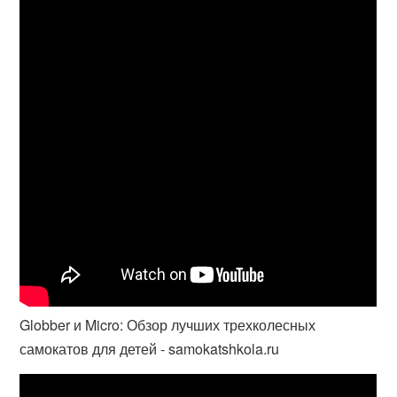
Globber и Micro: Обзор лучших трехколесных
самокатов для детей - samokatshkola.ru