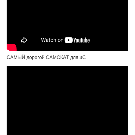
САМЫЙ дорогой САМОКАТ для 3С