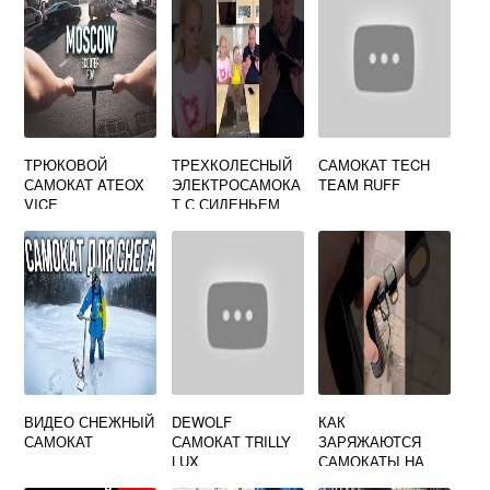
ТРЮКОВОЙ
ТРЕХКОЛЕСНЫЙ
САМОКАТ TECH
САМОКАТ ATEOX
ЭЛЕКТРОСАМОКА
TEAM RUFF
VICE
Т С СИДЕНЬЕМ
ДЛЯ ДЕТЕЙ
ВИДЕО СНЕЖНЫЙ
DEWOLF
КАК
САМОКАТ
САМОКАТ TRILLY
ЗАРЯЖАЮТСЯ
LUX
САМОКАТЫ НА
УЛИЦЕ