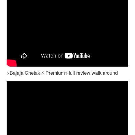
⚡️Bajaja Chetak ⚡️ Premium✨️full review walk around