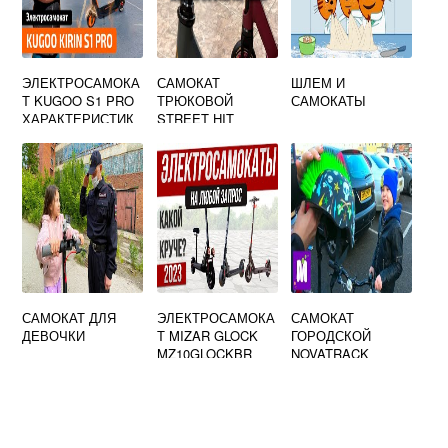
ЭЛЕКТРОСАМОКА
САМОКАТ
ШЛЕМ И
Т KUGOO S1 PRO
ТРЮКОВОЙ
САМОКАТЫ
ХАРАКТЕРИСТИК
STREET HIT
И
START
САМОКАТ ДЛЯ
ЭЛЕКТРОСАМОКА
САМОКАТ
ДЕВОЧКИ
Т MIZAR GLOCK
ГОРОДСКОЙ
MZ10GLOCKBR
NOVATRACK
POLIS
АЛЮМИНИЙ
СКЛАДНОЙ
АССИМЕТРИЧНАЯ
ОРИГИНАЛЬНАЯ