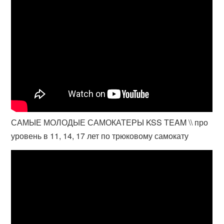
САМЫЕ МОЛОДЫЕ САМОКАТЕРЫ KSS TEAM \\ про
уровень в 11, 14, 17 лет по трюковому самокату