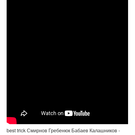
best trick Смирнов Гребенюк Бабаев Калашников -