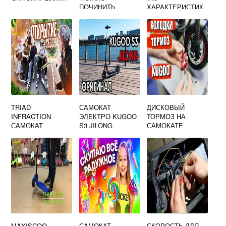
ПОЧИНИТЬ
ХАРАКТЕРИСТИК
И
TRIAD
САМОКАТ
ДИСКОВЫЙ
INFRACTION
ЭЛЕКТРО KUGOO
ТОРМОЗ НА
САМОКАТ
S3 JILONG
САМОКАТЕ
ТРЮКОВОЙ
НАСТРОЙКА
MAXISCOO
САМОКАТ
СКОРОСТЬ ДЛЯ