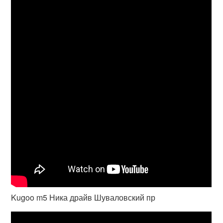
Kugoo m5 Ника драйв Шуваловский пр