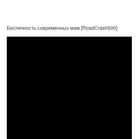
Беспечность современных мам [RoadCrash500]