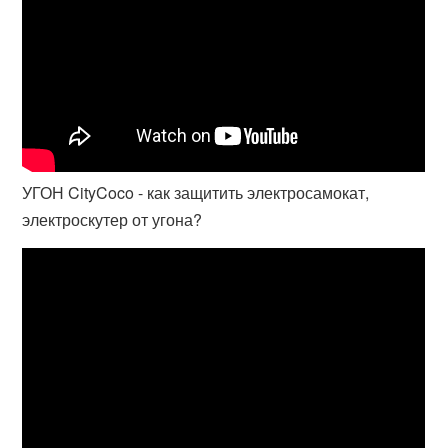
УГОН CityCoco - как защитить электросамокат,
электроскутер от угона?