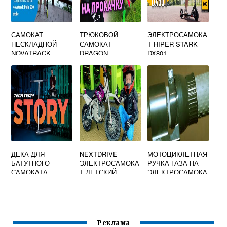
САМОКАТ
ТРЮКОВОЙ
ЭЛЕКТРОСАМОКА
НЕСКЛАДНОЙ
САМОКАТ
Т HIPER STARK
NOVATRACK
DRAGON
DX801
POLIS СТАЛЬ
ПЛАСТИК
ЭРГОНОМИЧНЫЙ
РУЛЬ Y ТИПА
ЦВЕТ ЧЕРНЫЙ
РОЗОВЫЙ
ДЕКА ДЛЯ
NEXTDRIVE
МОТОЦИКЛЕТНАЯ
БАТУТНОГО
ЭЛЕКТРОСАМОКА
РУЧКА ГАЗА НА
САМОКАТА
Т ДЕТСКИЙ
ЭЛЕКТРОСАМОКА
Т
Реклама