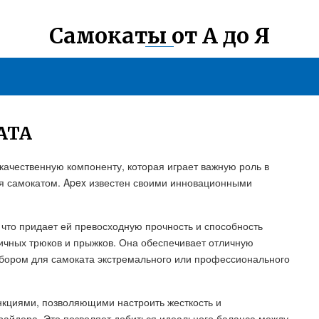
Самокаты от А до Я
АТА
качественную компоненту, которая играет важную роль в
я самокатом. Apex известен своими инновационными
 что придает ей превосходную прочность и способность
ичных трюков и прыжков. Она обеспечивает отличную
ыбором для самоката экстремального или профессионального
нкциями, позволяющими настроить жесткость и
айдера. Это позволяет добиться идеального баланса между