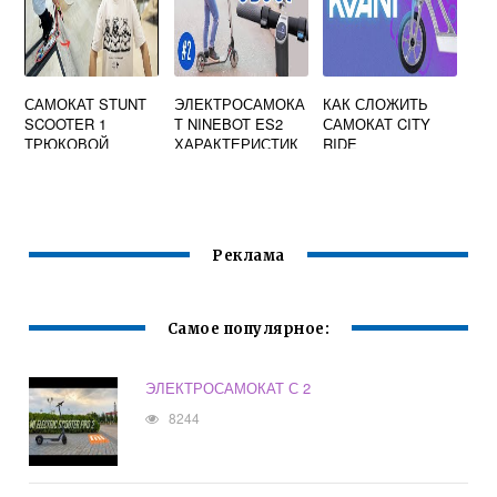
САМОКАТ STUNT
ЭЛЕКТРОСАМОКА
КАК СЛОЖИТЬ
SCOOTER 1
Т NINEBOT ES2
САМОКАТ CITY
ТРЮКОВОЙ
ХАРАКТЕРИСТИК
RIDE
И
Реклама
Самое популярное:
ЭЛЕКТРОСАМОКАТ С 2
8244