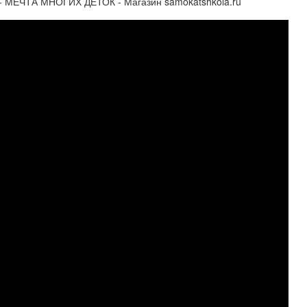
МЕЧТА МНОГИХ ДЕТОК - Магазин samokatshkola.ru