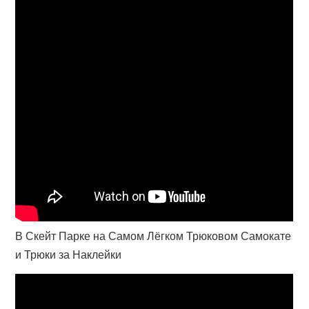
В Скейт Парке на Самом Лёгком Трюковом Самокате
и Трюки за Наклейки