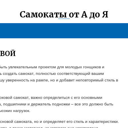
Самокаты от А до Я
ОВОЙ
быть увлекательным проектом для молодых гонщиков и
ь создать самокат, полностью соответствующий вашим
шу уверенность на рампе, но и добавит неповторимый стиль в
рюковой самокат, важно определиться с его основными
а, подшипники и держатель подножки – все это должно быть
соких нагрузок.
сновой самоката, но и определяет его стиль и характеристики.
и, а также материал, из которого она изготовлена.