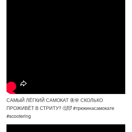
САМЫЙ ЛЁГКИЙ САМОКАТ 🦋🌸 СКОЛЬКО
ПРОЖИВЁТ В СТРИТУ? 🤔😈 #трюкинасамокате
#scootering