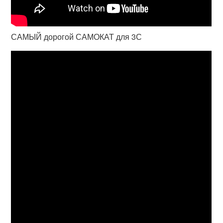
САМЫЙ дорогой САМОКАТ для 3С