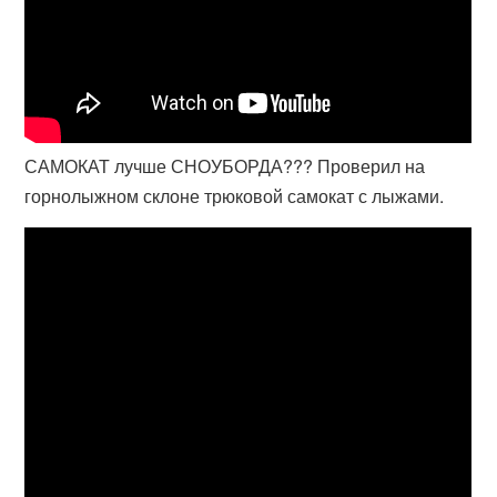
САМОКАТ лучше СНОУБОРДА??? Проверил на
горнолыжном склоне трюковой самокат с лыжами.