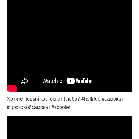
Хотите новый кастом от Глеба? #hellride #самокат
#трюковойсамокат #scooter