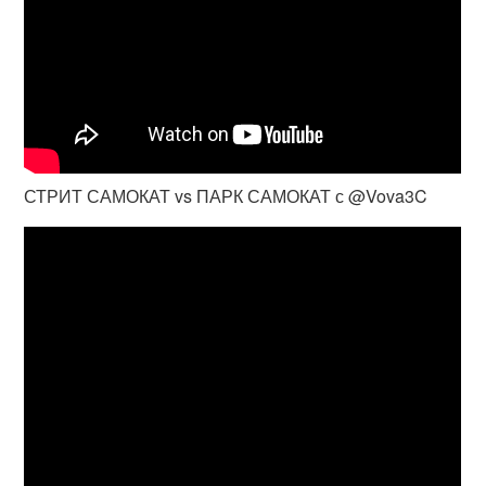
СТРИТ САМОКАТ vs ПАРК САМОКАТ с @Vova3C​