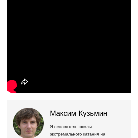
Максим Кузьмин
Я основатель школы
экстремального катания на