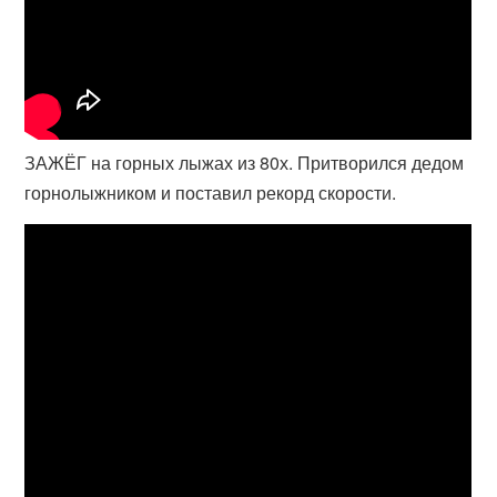
ЗАЖЁГ на горных лыжах из 80х. Притворился дедом
горнолыжником и поставил рекорд скорости.