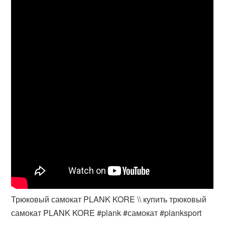
Трюковый самокат PLANK KORE \\ купить трюковый
самокат PLANK KORE #plank #самокат #planksport