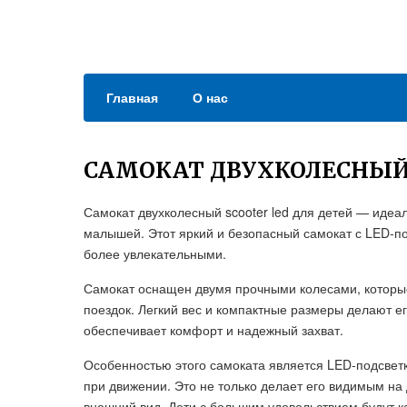
Главная
О нас
САМОКАТ ДВУХКОЛЕСНЫЙ 
Самокат двухколесный scooter led для детей — иде
малышей. Этот яркий и безопасный самокат с LED-по
более увлекательными.
Самокат оснащен двумя прочными колесами, которые
поездок. Легкий вес и компактные размеры делают е
обеспечивает комфорт и надежный захват.
Особенностью этого самоката является LED-подсветк
при движении. Это не только делает его видимым на
внешний вид. Дети с большим удовольствием будут ка