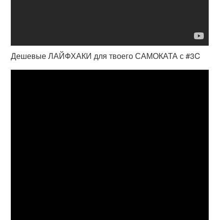
Дешевые ЛАЙФХАКИ для твоего САМОКАТА с #3C