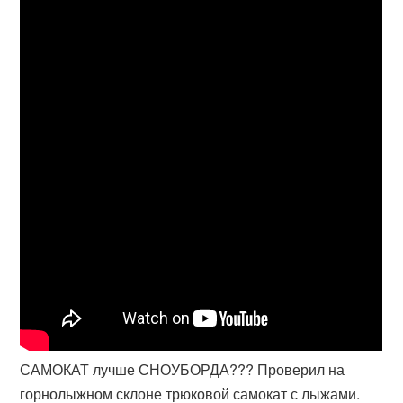
САМОКАТ лучше СНОУБОРДА??? Проверил на
горнолыжном склоне трюковой самокат с лыжами.