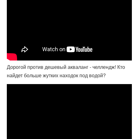
Дорогой против дешевый акваланг - челлендж! Кто
найдет больше жутких находок под водой?