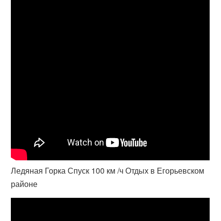
Ледяная Горка Спуск 100 км /ч Отдых в Егорьевском
районе