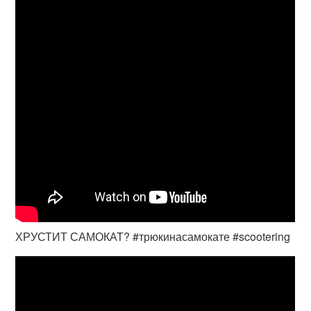
ХРУСТИТ САМОКАТ? #трюкинасамокате #scootering