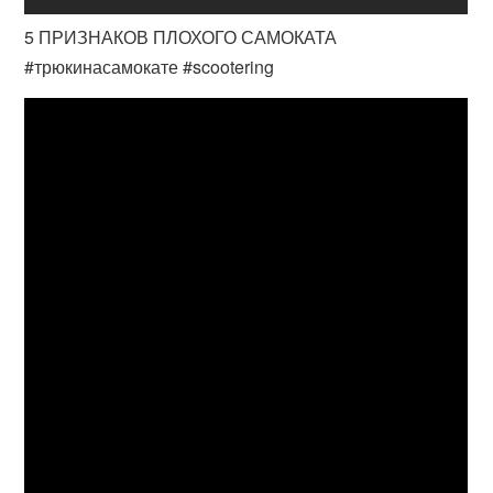
5 ПРИЗНАКОВ ПЛОХОГО САМОКАТА
#трюкинасамокате #scootering