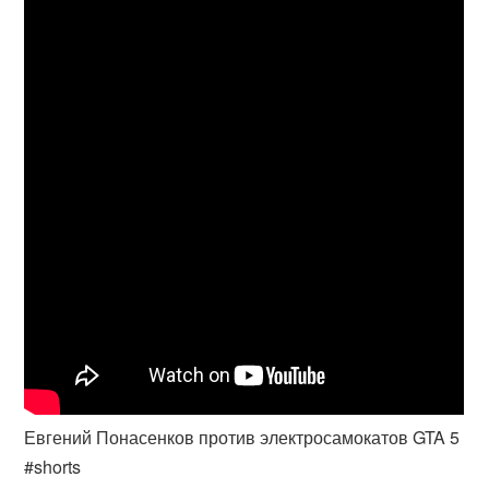
Евгений Понасенков против электросамокатов GTA 5
#shorts