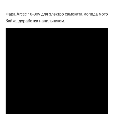
Фара Arctic 10-80v для электро самоката мопеда мото
байка, доработка напильником.