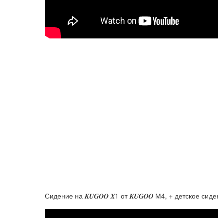
Сидение на 𝑲𝑼𝑮𝑶𝑶 𝑿1 от 𝑲𝑼𝑮𝑶𝑶 М4, + детское сид