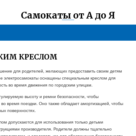
Самокаты от А до Я
СКИМ КРЕСЛОМ
решение для родителей, желающих предоставить своим детям
кие электросамокаты оснащены специальным креслом для
ость во время движения по городским улицам.
гулируемую высоту и ремни безопасности, чтобы
 во время поездки. Оно также обладает амортизацией, чтобы
ных поверхностях.
слом допускаются для использования только детьми
нструкциями производителя. Родители должны тщательно
изводителем, и следовать им для обеспечения безопасности