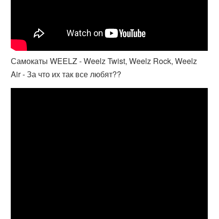
Самокаты WEELZ - Weelz Twist, Weelz Rock, Weelz
Air - За что их так все любят??