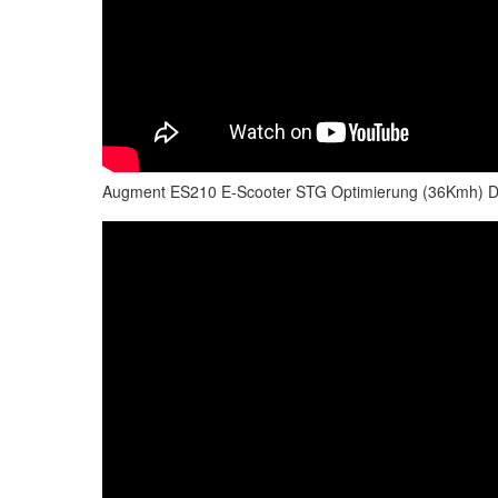
Augment ES210 E-Scooter STG Optimierung (36Kmh) 