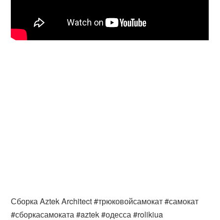
Сборка Aztek Architect #трюковойсамокат #самокат
#сборкасамоката #aztek #одесса #rolikiua