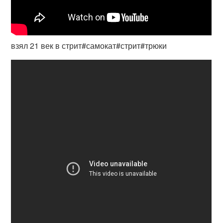
взял 21 век в стрит#самокат#стрит#трюки