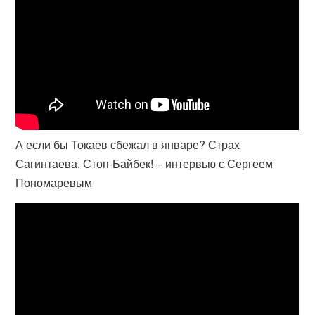
А если бы Токаев сбежал в январе? Страх
Сагинтаева. Стоп-Байбек! – интервью с Сергеем
Пономаревым