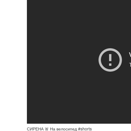
СИРЕНА 🚨 На велосипед #shorts