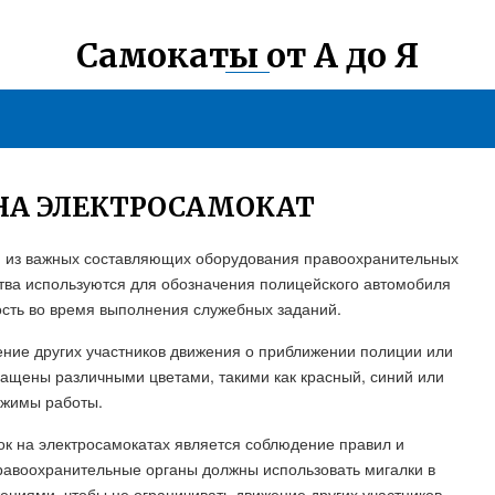
Самокаты от А до Я
НА ЭЛЕКТРОСАМОКАТ
й из важных составляющих оборудования правоохранительных
тва используются для обозначения полицейского автомобиля
ость во время выполнения служебных заданий.
ние других участников движения о приближении полиции или
нащены различными цветами, такими как красный, синий или
ежимы работы.
к на электросамокатах является соблюдение правил и
равоохранительные органы должны использовать мигалки в
ениями, чтобы не ограничивать движение других участников