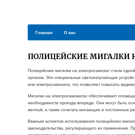
Главная
О нас
ПОЛИЦЕЙСКИЕ МИГАЛКИ 
Полицейские мигалки на электросамокат стали одно
органов. Эти специальные светоизлучающие устройс
или электросамоката, что позволяет повысить видим
Мигалки на электросамокатах обеспечивают оповеще
необходимости проезда впереди. Они могут быть ос
желтый, а также сочетать мигающие и постоянные р
Важным аспектом использования полицейских мигало
законодательства, регулирующего их применение. П
соответствии с установленными нормами и распоряж