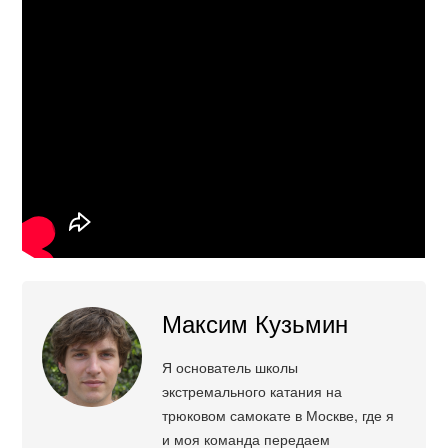
Максим Кузьмин
Я основатель школы
экстремального катания на
трюковом самокате в Москве, где я
и моя команда передаем