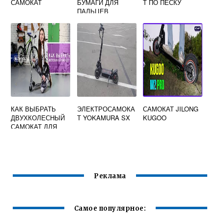
САМОКАТ
БУМАГИ ДЛЯ
Т ПО ПЕСКУ
ПАЛЬЦЕВ
КАК ВЫБРАТЬ
ЭЛЕКТРОСАМОКА
САМОКАТ JILONG
ДВУХКОЛЕСНЫЙ
Т YOKAMURA SX
KUGOO
САМОКАТ ДЛЯ
РЕБЕНКА 4 ГОДА
Реклама
Самое популярное: