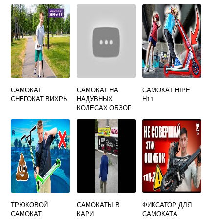
САМОКАТ
САМОКАТ НА
САМОКАТ HIPE
СНЕГОКАТ ВИХРЬ
НАДУВНЫХ
H11
КОЛЕСАХ ОБЗОР
ТРЮКОВОЙ
САМОКАТЫ В
ФИКСАТОР ДЛЯ
САМОКАТ
КАРИ
САМОКАТА