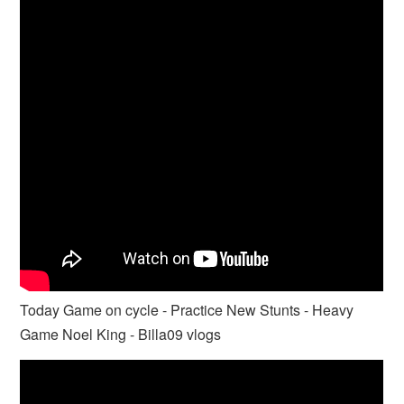
Today Game on cycle - Practice New Stunts - Heavy
Game Noel King - Billa09 vlogs