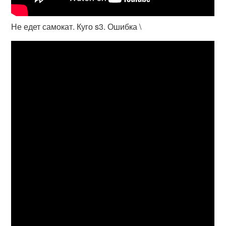
Не едет самокат. Куго s3. Ошибка \