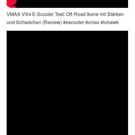
VMAX VX4 E-Scooter Test: Off-Road Ikone mit Stärken
und Schwächen (Review) #escooter #vmax #iohawk