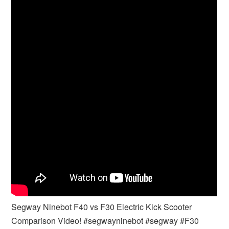
Segway Ninebot F40 vs F30 Electric Kick Scooter
Comparison Video! #segwayninebot #segway #F30