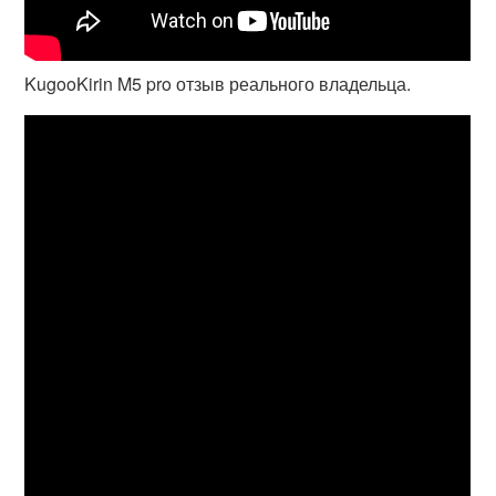
KugooKirin M5 pro отзыв реального владельца.