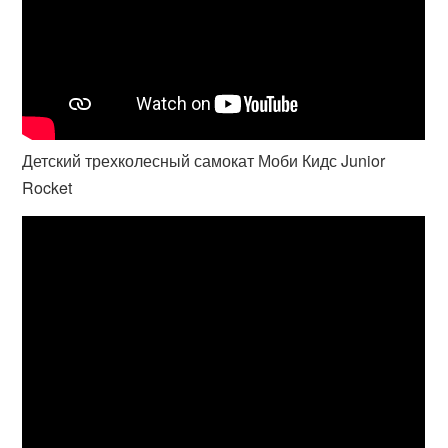
Детский трехколесный самокат Моби Кидс Junior
Rocket