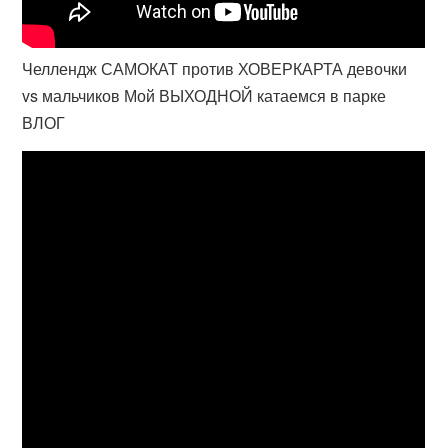
Челлендж САМОКАТ против ХОВЕРКАРТА девочки
vs мальчиков Мой ВЫХОДНОЙ катаемся в парке
ВЛОГ