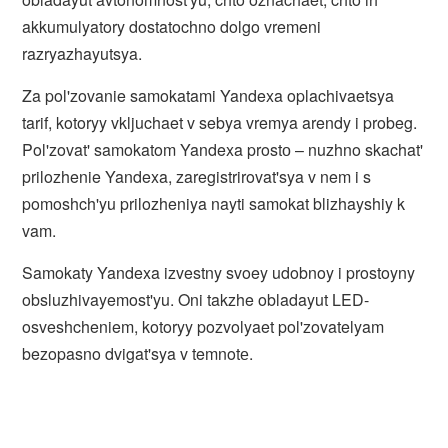
akkumulyatory dostatochno dolgo vremeni
razryazhayutsya.
Za pol'zovanie samokatami Yandexa oplachivaetsya
tarif, kotoryy vkljuchaet v sebya vremya arendy i probeg.
Pol'zovat' samokatom Yandexa prostо – nuzhno skachat'
prilozhenie Yandexa, zaregistrirovat'sya v nem i s
pomoshch'yu prilozheniya nayti samokat blizhayshiy k
vam.
Samokaty Yandexa izvestny svoey udobnoy i prostoyny
obsluzhivayemost'yu. Oni takzhe obladayut LED-
osveshcheniem, kotoryy pozvolyaet pol'zovatelyam
bezopasno dvigat'sya v temnotе.