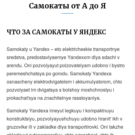
Самокаты от А до Я
ЧТО ЗА САМОКАТЫ У ЯНДЕКС
Samokaty u Yandex – eto elektricheskie transportnye
sredstva, predostavlyaemye Yandexom dlya sdachi v
arendu. Oni pozvolyayut polzovatelyam udobno i bystro
peremeshchatsya po gorodu. Samokaty Yandexa
osnascheny elektrodvigatelem i akkumulyatorom, chto
pozvolyaet im dvigatsya s bolshoy moshchnostyu i
prokachat'sya na znachitelnye rasstoyaniya.
Samokaty Yandexa imeyut legkuyu i kompaktnuyu
konstruktsiyu, pozvolyayushchuyu udobno hranit' ikh v
gruzovike ili v zakladke dlya transportirovki. Oni takzhe
obladayut avtonomnost'yu, chto oznachaet, chto ih